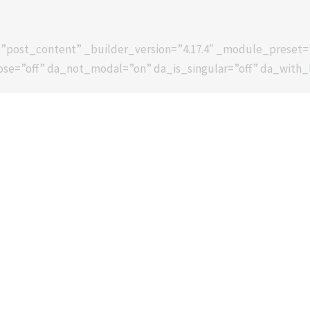
”post_content” _builder_version=”4.17.4″ _module_preset=”
ose=”off” da_not_modal=”on” da_is_singular=”off” da_with