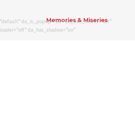
Memories & Miseries
default” da_is_popup=”off” da_exit_intent=”off”
_loader=”off” da_has_shadow=”on”