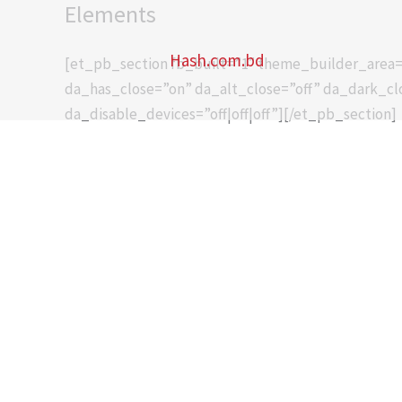
Elements
Skip
to
Hash.com.bd
content
[et_pb_section fb_built=”1″ theme_builder_area=
da_has_close=”on” da_alt_close=”off” da_dark_cl
da_disable_devices=”off|off|off”][/et_pb_section]